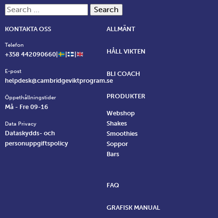
Search for:
KONTAKTA OSS
ALLMÄNT
Telefon
HÅLL VIKTEN
+358 442090660|
|
|
E-post
BLI COACH
helpdesk@cambridgeviktprogram.se
PRODUKTER
Öppethållningstider
Må - Fre 09-16
Webshop
Shakes
Data Privacy
Dataskydds- och
Smoothies
personuppgiftspolicy
Soppor
Bars
FAQ
GRAFISK MANUAL