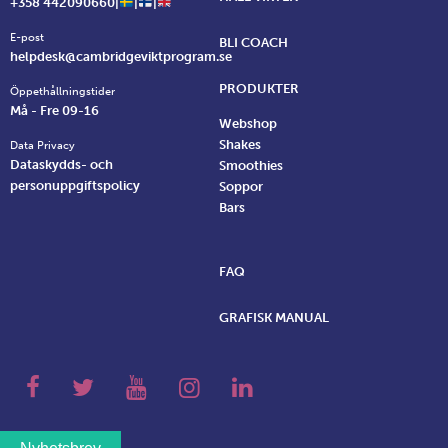
+358 442090660|
|
|
E-post
BLI COACH
helpdesk@cambridgeviktprogram.se
PRODUKTER
Öppethållningstider
Må - Fre 09-16
Webshop
Shakes
Data Privacy
Dataskydds- och
Smoothies
personuppgiftspolicy
Soppor
Bars
FAQ
GRAFISK MANUAL