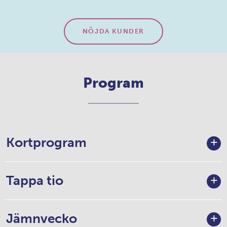
Alla våra program är lätta att följa för du slipper
tänka själv.
Din Coach hjälper dig välja rätt i varje steg du tar.
NÖJDA KUNDER
Program
Kortprogram