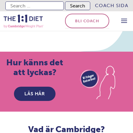
Search for:
COACH SIDA
BLI COACH
Börja din
BANTNING här
Om du letar efter en
vetenskapligt bevisad diet
som passar din livsstil, är
du på rätt plats
SE VÅRA
PROGRAM