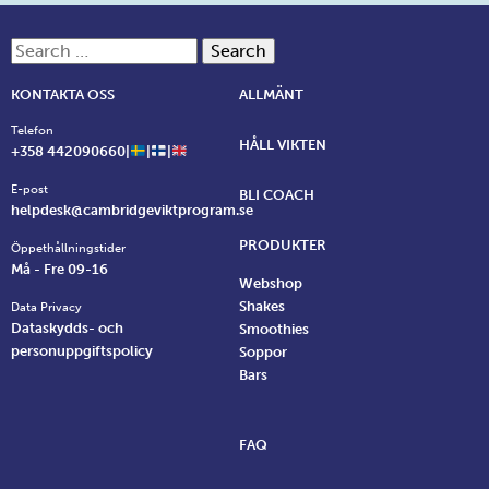
pokiez casino login
pokiez casino
pokiez casino
pokiez casino login
Search for:
KONTAKTA OSS
ALLMÄNT
Telefon
HÅLL VIKTEN
+358 442090660|
|
|
E-post
BLI COACH
helpdesk@cambridgeviktprogram.se
PRODUKTER
Öppethållningstider
Må - Fre 09-16
Webshop
Shakes
Data Privacy
Dataskydds- och
Smoothies