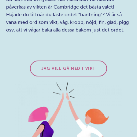
speciella expertis är att göra det kul för dig att gå ned i
vikt. Vi har goda och nyttiga måltider, korta och långa
program samt kunniga och inspirerande coacher. Det
bästa med One to One dieten är att Du lär dig allt du
behöver veta om hur man håller vikten. Vi VET att även
du kommer att lyckas! När hälsa och välmående
påverkas av vikten är Cambridge det bästa valet!
Hajade du till när du läste ordet “bantning”? Vi är så
vana med ord som vikt, våg, kropp, nöjd, fin, glad, pigg
osv. att vi vågar baka alla dessa bakom just det ordet.
JAG VILL GÅ NED I VIKT