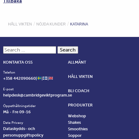
Tillbaka
/
/
HÅLL VIKTEN
NÖJDA KUNDER
KATARINA
Search for:
KONTAKTA OSS
ALLMÄNT
Telefon
HÅLL VIKTEN
+358 442090660|
|
|
E-post
BLI COACH
helpdesk@cambridgeviktprogram.se
PRODUKTER
Öppethållningstider
Må - Fre 09-16
Webshop
Shakes
Data Privacy
Dataskydds- och
Smoothies
personuppgiftspolicy
Soppor