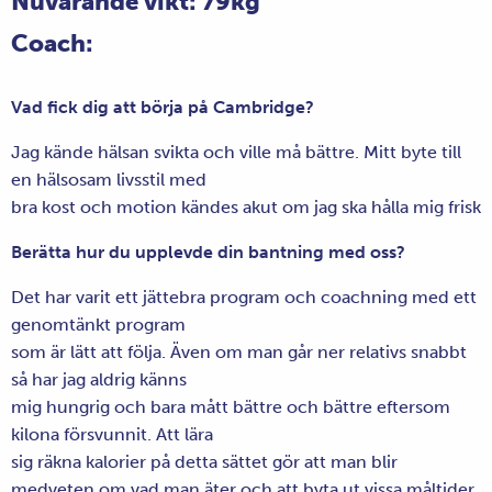
Nuvarande vikt: 79kg
Coach:
Vad fick dig att börja på Cambridge?
Jag kände hälsan svikta och ville må bättre. Mitt byte till
en hälsosam livsstil med
bra kost och motion kändes akut om jag ska hålla mig frisk
Berätta hur du upplevde din bantning med oss?
Det har varit ett jättebra program och coachning med ett
genomtänkt program
som är lätt att följa. Även om man går ner relativs snabbt
så har jag aldrig känns
mig hungrig och bara mått bättre och bättre eftersom
kilona försvunnit. Att lära
sig räkna kalorier på detta sättet gör att man blir
medveten om vad man äter och att byta ut vissa måltider