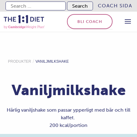
Search for:
COACH SIDA
BLI COACH
/
PRODUKTER
VANILJMILKSHAKE
Vaniljmilkshake
Härlig vaniljshake som passar ypperligt med bär och till
kaffet.
200 kcal/portion