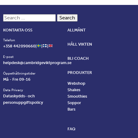
Search for:
KONTAKTA OSS
ALLMÄNT
Telefon
HÅLL VIKTEN
+358 442090660|
|
|
E-post
BLI COACH
helpdesk@cambridgeviktprogram.se
PRODUKTER
Öppethållningstider
Må - Fre 09-16
Webshop
Shakes
Data Privacy
Dataskydds- och
Smoothies
personuppgiftspolicy
Soppor
Bars
FAQ