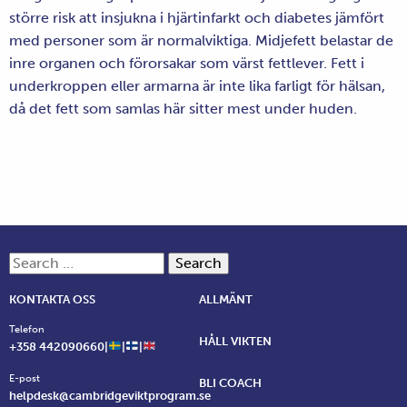
större risk att insjukna i hjärtinfarkt och diabetes jämfört
med personer som är normalviktiga. Midjefett belastar de
inre organen och förorsakar som värst fettlever. Fett i
underkroppen eller armarna är inte lika farligt för hälsan,
då det fett som samlas här sitter mest under huden.
Search for:
KONTAKTA OSS
ALLMÄNT
Telefon
HÅLL VIKTEN
+358 442090660|
|
|
E-post
BLI COACH
helpdesk@cambridgeviktprogram.se