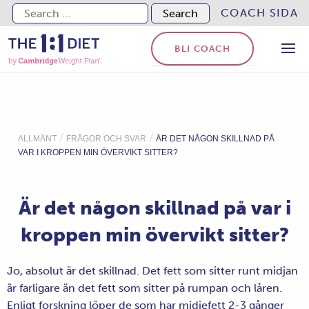
Search for:
COACH SIDA
BLI COACH
/
/
ALLMÄNT
FRÅGOR OCH SVAR
ÄR DET NÅGON SKILLNAD PÅ
VAR I KROPPEN MIN ÖVERVIKT SITTER?
Är det någon skillnad på var i
kroppen min övervikt sitter?
Jo, absolut är det skillnad. Det fett som sitter runt midjan
är farligare än det fett som sitter på rumpan och låren.
Enligt forskning löper de som har midjefett 2-3 gånger