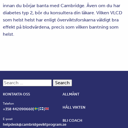
innan du börjar banta med Cambridge. Även om du har
diabetes typ 2, bör du konsultera din läkare. Vilken VLCD
som helst helst har enligt överviktsforskarna väldigt bra
effekt på blodvärdena, precis som vilken bantning som
helst.
Search for:
KONTAKTA OSS
ALLMÄNT
Telefon
HÅLL VIKTEN
+358 442090660|
|
|
E-post
BLI COACH
helpdesk@cambridgeviktprogram.se