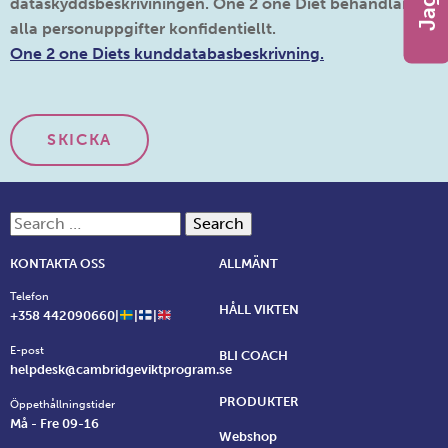
dataskyddsbeskriviningen. One 2 one Diet behandlar
alla personuppgifter konfidentiellt.
One 2 one Diets kunddatabasbeskrivning.
Search for:
KONTAKTA OSS
ALLMÄNT
Telefon
HÅLL VIKTEN
+358 442090660|
|
|
E-post
BLI COACH
helpdesk@cambridgeviktprogram.se
PRODUKTER
Öppethållningstider
Må - Fre 09-16
Webshop