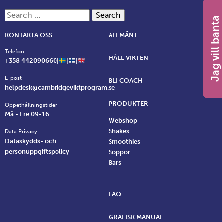
Search for:
Jag vill banta
KONTAKTA OSS
ALLMÄNT
Telefon
HÅLL VIKTEN
+358 442090660|
|
|
E-post
BLI COACH
helpdesk@cambridgeviktprogram.se
PRODUKTER
Öppethållningstider
Må - Fre 09-16
Webshop
Shakes
Data Privacy
Dataskydds- och
Smoothies
personuppgiftspolicy
Soppor
Bars
FAQ
GRAFISK MANUAL