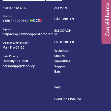
Jag vill banta
KONTAKTA OSS
ALLMÄNT
Telefon
HÅLL VIKTEN
+358 442090660|
|
|
E-post
BLI COACH
helpdesk@cambridgeviktprogram.se
PRODUKTER
Öppethållningstider
Må - Fre 09-16
Webshop
Shakes
Data Privacy
Dataskydds- och
Smoothies
personuppgiftspolicy
Soppor
Bars
FAQ
GRAFISK MANUAL