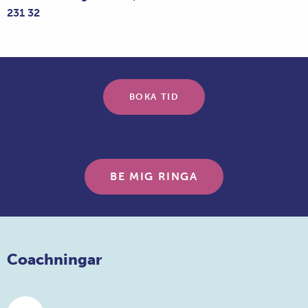
231 32
BOKA TID
BE MIG RINGA
Coachningar