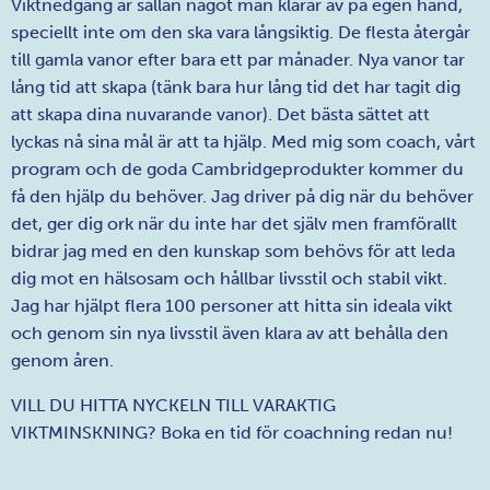
Viktnedgång är sällan något man klarar av på egen hand,
speciellt inte om den ska vara långsiktig. De flesta återgår
till gamla vanor efter bara ett par månader. Nya vanor tar
lång tid att skapa (tänk bara hur lång tid det har tagit dig
att skapa dina nuvarande vanor). Det bästa sättet att
lyckas nå sina mål är att ta hjälp. Med mig som coach, vårt
program och de goda Cambridgeprodukter kommer du
få den hjälp du behöver. Jag driver på dig när du behöver
det, ger dig ork när du inte har det själv men framförallt
bidrar jag med en den kunskap som behövs för att leda
dig mot en hälsosam och hållbar livsstil och stabil vikt.
Jag har hjälpt flera 100 personer att hitta sin ideala vikt
och genom sin nya livsstil även klara av att behålla den
genom åren.
VILL DU HITTA NYCKELN TILL VARAKTIG
VIKTMINSKNING? Boka en tid för coachning redan nu!