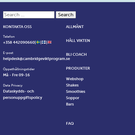
Search for:
KONTAKTA OSS
ALLMÄNT
Telefon
HÅLL VIKTEN
+358 442090660|
|
|
E-post
BLI COACH
helpdesk@cambridgeviktprogram.se
PRODUKTER
Öppethållningstider
Må - Fre 09-16
Webshop
Shakes
Data Privacy
Dataskydds- och
Smoothies
personuppgiftspolicy
Soppor
Bars
FAQ